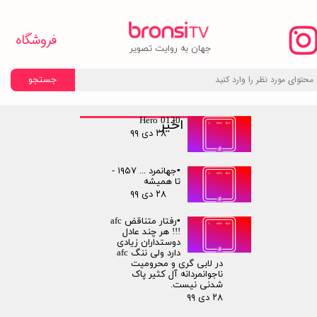
فروشگاه
​جهان به روایت تصویر
جستجو
Hero 0120
نوشته های اخیر
۲۸ دی ۹۹
▪️جهانمرد ... ۱۹۵۷ -
تا همیشه
۲۸ دی ۹۹
▪️رفتار متناقض afc
!!! هر چند عادل
دوستداران زیادی
دارد ولی ننگ afc
در لابی گری و محرومیت
ناجوانمردانه آل کثیر پاک
شدنی نیست.
۲۸ دی ۹۹