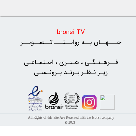
bronsi TV
جـــهــان بــه‌ روایــتـــ تــصــویــر
​​​​​​​فــرهـنـگـی ، هـنـری ، اجـتمـاعـی
زیـر نـظـر بـرنـد
بـرونـسـی
All Rights of this Site Are Reserved with the bronsi company
©
2021