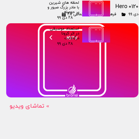
لحظه های شیرین
Hero 0120
با مادر بزرگ صبور و
پر حوصله
۲۸ دی ۹۹
فرهنگی
،
هنری
،
اجتماعی
۲۸ دی ۹۹
استعداد موسیقی
در اثر کرونا
درگذشت
۲۸ دی ۹۹
تماشای ویدیو «