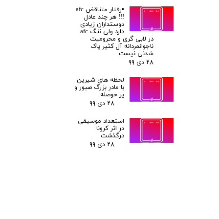
▪️رفتار متناقض afc
!!! هر چند عادل
دوستداران زیادی
دارد ولی ننگ afc
در لابی گری و محرومیت
ناجوانمردانه آل کثیر پاک
شدنی نیست.
۲۸ دی ۹۹
لحظه های شیرین
با مادر بزرگ صبور و
پر حوصله
۲۸ دی ۹۹
استعداد موسیقی
در اثر کرونا
درگذشت
۲۸ دی ۹۹