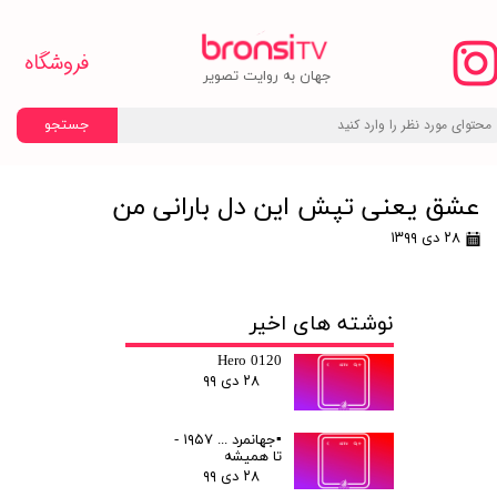
فروشگاه
​جهان به روایت تصویر
جستجو
عشق یعنی تپش این دل بارانی من
۲۸ دی ۱۳۹۹
نوشته های اخیر
Hero 0120
۲۸ دی ۹۹
▪️جهانمرد ... ۱۹۵۷ -
تا همیشه
۲۸ دی ۹۹