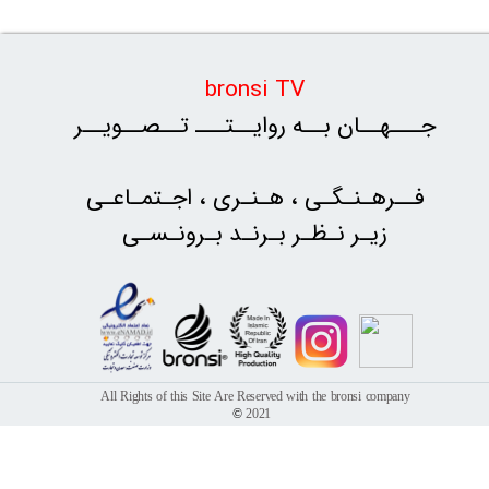
bronsi TV
جـــهــان بــه‌ روایــتـــ تــصــویــر
​​​​​​​فــرهـنـگـی ، هـنـری ، اجـتمـاعـی
زیـر نـظـر بـرنـد
بـرونـسـی
All Rights of this Site Are Reserved with the bronsi company
©
2021