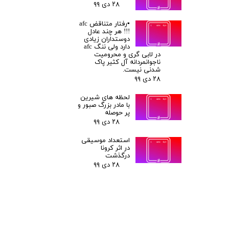
۲۸ دی ۹۹
▪️رفتار متناقض afc
!!! هر چند عادل
دوستداران زیادی
دارد ولی ننگ afc
در لابی گری و محرومیت
ناجوانمردانه آل کثیر پاک
شدنی نیست.
۲۸ دی ۹۹
لحظه های شیرین
با مادر بزرگ صبور و
پر حوصله
۲۸ دی ۹۹
استعداد موسیقی
در اثر کرونا
درگذشت
۲۸ دی ۹۹