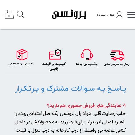
حساب کاربری من
ورود
/
ثبت نام
۰
تغییر گذر واژه
سفارشات
خروج از حساب کاربری
​​​تعویض و مرجوعی
کیفیت و قیمت
پشتیبانی برخط
​ارسال به سراسر کشور
رقابتی
پـاسـخ بـه سـوالات مشترک و پـرتـکـرار
1- نمایندگی های فروش حضوری هم دارید؟
جلب رضایت قلبی هواداران برونسی یک اصل اعتقادی بوده و
راهبرد اصلی این برند برای فروش بهینه محصولاتش در داخل
کشور عرضه بی واسطه از درب کارخانه به درب منزل با قیمت