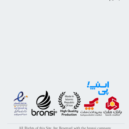
All Rights of this Site Are Reserved with the bronsi company