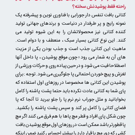
راحته فقط پوشیدنش سخته؟
کتانی بافت تنفس دار جورابی با فناوری نوین و پیشرفته یک
نمونه رایج و پر طرفدار در دنیاست و برندهای جهانی تولید
کننده کتانی نیز محصولاتشان را به این شیوه تولید می
کنند.
این نوع کتانی بسیار سبک ، منعطف و با دوام است.
ماهیت این کتانی جذب است و جذب بودن یکی از مزیت
های آن به شمار می رود ؛ چون موقع پوشیدن ، پا داخل آنها
اصطلاحا فیت می شود و در حین پیاده روی و حرکات ورزشی از
لغزش و پیچ خوردن احتمالی پا جلوگیری می شود. توجه : برای
پوشیدن این کتانی ها مخصوصا در روزهای اول استفاده که
پای شما به کتانی عادت نکرده باید حتما پشت پاشنه را کامل
بخوابانید و مثل جوراب نرم نرم پا را جلو ببرید تا آنجا که پا
فضای کتانی را کامل پر کند و سپس پشت پاشنه را بکشید.
چون شکل پای افراد و قطر مچ پاها با هم فرق می کنند اگر مچ
پا قطورتر باشد ممکن است در روزهای اول موقع پوشیدن بافت
کشی که دور مچ پا قرار دارد را بیشتر احساس کنید ضمن اینکه