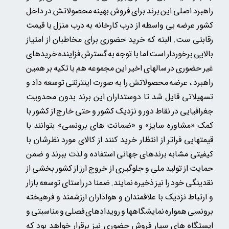
راهبرد اصلی این برند برای فروش بهینه محصولاتش در داخل
کشور عرضه بی واسطه از درب کارخانه به درب منزل با قیمت
رقابتی ست. البته که خرید حضوری برای مخاطبان از امتیاز
بالایی برخوردار است اما با توجه به گسترش فزاینده خریدهای
غیر حضوری در سالهای اخیر این مجموعه هم با تکیه بر همین
راهبرد ، عرضه محصولاتش را به صورت اینترنتی توسعه داد و
تسهیلاتی قایل شد تا دوستداران این برند بدون محدویت
جغرافیایی در نقاط دور و نزدیک کشور و حتی خارج از کشور با
کمک «مشاوره سایز» و «ضمانت های برونسی» بتوانند با
قیمتهایی فراتر از انتظار خرید کنند از کالای مورد نظرشان با
کیفیتی مشابه برندهای جهانی استفاده و لذت ببرند و ضمن
حمایت از تولید ملی و جلوگیری از خروج ارز از کشور بخشی از
نقدینگی خود را نیز ذخیره نمایند. ضمنا در راستای توسعه بازار
و ارتباط نزدیک با علاقمندان و هواداران ارزشمند و فرهیخته
برونسی همواره نمایشگاهها و رویدادهای فصلی و مناسبتی و
ایستگاه های سیار فروش حضوری نیز برقرار خواهد بود که