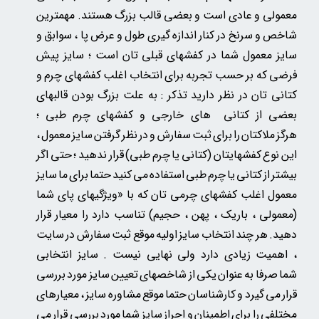
معمولی و عادی است و بعضی قالب بزرگ هستند. مهمترین
شاخص و سرنخ در کنار اندازه گیری طول و عرض پا ، سوابق و
سایز معمول شما در کفشهای قبلی تان است ؛ سایز پیش
فرضی که بر حسب تجربه برای انتخاب اغلب کفشهای چرم و
کتانی تان در نظر دارید تذکر : به علت بزرگ بودن قالبهای
بعضی از کتانی های خارجی و کفشهای چرم طبی ؛
هرگز ملاکتان را برای ثبت سفارش و در نظر گرفتن سایز معمول ،
این نوع کفشهایتان (کتانی یا چرم طبی) قرار ندهید ؛ حتی اگر
بیشتر از کتانی یا چرم طبی استفاده می کنید حتما برای ما سایز
معمول اغلب کفشهای چرمی تان
که
با «ویژگیهای پای شما
(معمولی ، باریک ، پهن ، حجیم) تناسب دارد را معیار قرار
دهید. هر چند انتخاب سایز اولیه موقع ثبت سفارش در سایت
، اهمیت زیادی دارد ولی نهایی نیست . سایز انتخابی
شما صرفا به عنوان یکی از شاخصهای تعیین سایز مورد بررسی
قرار می گیرد و کارشناسان حتما موقع مشاوره سایز ، معیارهای
مختلفی را برای اطمینان و احراز سایز شما مورد بررسی قرار می