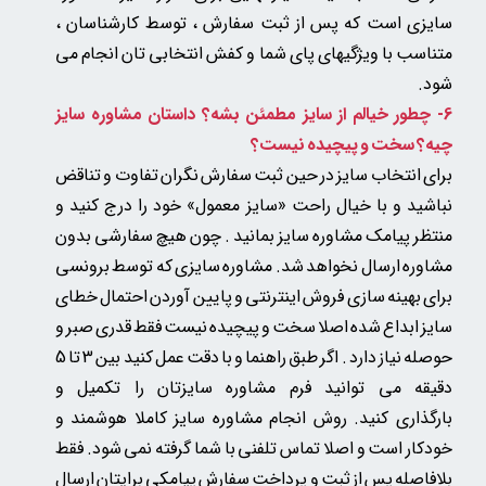
سایزی است که پس از ثبت سفارش ، توسط کارشناسان ،
متناسب با ویژگیهای پای شما و کفش انتخابی تان انجام می
شود.​​​​​​​
6- چطور خیالم از سایز مطمئن بشه؟ داستان مشاوره سایز
چیه؟ سخت و پیچیده نیست؟
برای انتخاب سایز در حین ثبت سفارش نگران تفاوت و تناقض
نباشید و با خیال راحت «سایز معمول» خود را درج کنید و
منتظر پیامک مشاوره سایز بمانید . چون
هیچ سفارشی بدون
مشاوره ارسال نخواهد شد.
مشاوره سایزی که توسط برونسی
برای بهینه سازی فروش اینترنتی و پایین آوردن احتمال خطای
سایز ابداع شده اصلا سخت و پیچیده نیست فقط قدری صبر و
حوصله نیاز دارد . اگر طبق راهنما و با دقت عمل کنید بین 3 تا 5
دقیقه می توانید فرم مشاوره سایزتان را تکمیل و
بارگذاری کنید. روش انجام مشاوره سایز کاملا هوشمند و
خودکار است و اصلا تماس تلفنی با شما گرفته نمی شود. فقط
بلافاصله پس از ثبت و پرداخت سفارش پیامکی برایتان ارسال