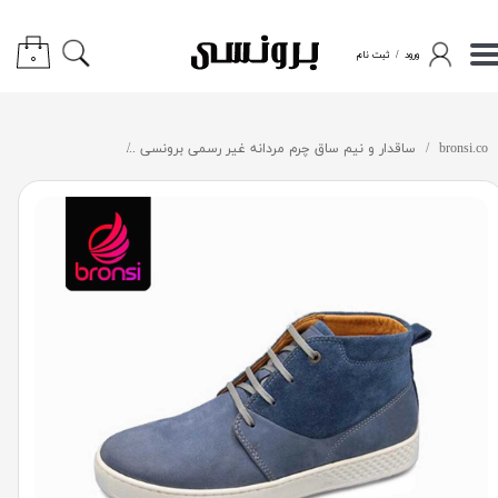
حساب کاربری من
ورود
/
ثبت نام
۰
تغییر گذر واژه
bronsi.co
ساقدار و نیم ساق چرم مردانه غیر رسمی برونسی
برونسی bronsi کد 1095 نیم ساق چرم طبیعی غیر رسمی مردانه
سفارشات
خروج از حساب کاربری