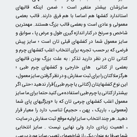
سایزشان بیشتر متغیر است ؛ ضمن اینکه قالبهای
استاندارد کفشها هم اساسا با هم فرق دارند. قالب بعضی
معمولی و عادی است و بعضی قالب بزرگ هستند. مهمترین
شاخص و سرنخ در کنار اندازه گیری طول و عرض پا ، سوابق و
سایز معمول شما در کفشهای قبلی تان است ؛ سایز پیش
فرضی که بر حسب تجربه برای انتخاب اغلب کفشهای چرم و
کتانی تان در نظر دارید تذکر : به علت بزرگ بودن قالبهای
بعضی از کتانی های خارجی و کفشهای چرم طبی ؛
هرگز ملاکتان را برای ثبت سفارش و در نظر گرفتن سایز معمول ،
این نوع کفشهایتان (کتانی یا چرم طبی) قرار ندهید ؛ حتی اگر
بیشتر از کتانی یا چرم طبی استفاده می کنید حتما برای ما سایز
معمول اغلب کفشهای چرمی تان
که
با «ویژگیهای پای شما
(معمولی ، باریک ، پهن ، حجیم) تناسب دارد را معیار قرار
دهید. هر چند انتخاب سایز اولیه موقع ثبت سفارش در سایت
، اهمیت زیادی دارد ولی نهایی نیست . سایز انتخابی
شما صرفا به عنوان یکی از شاخصهای تعیین سایز مورد بررسی