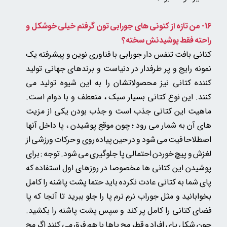
16- من تازه از کتونی های جورابی تون گرفتم خیلی خوشکل و
راحته فقط پوشیدنش سخته؟
کتانی بافت تنفس دار جورابی با فناوری نوین و پیشرفته یک
نمونه رایج و پر طرفدار در دنیاست و برندهای جهانی تولید
کننده کتانی نیز محصولاتشان را به این شیوه تولید می
کنند.
این نوع کتانی بسیار سبک ، منعطف و با دوام است.
ماهیت این کتانی جذب است و جذب بودن یکی از مزیت
های آن به شمار می رود ؛ چون موقع پوشیدن ، پا داخل آنها
اصطلاحا فیت می شود و در حین پیاده روی و حرکات ورزشی از
لغزش و پیچ خوردن احتمالی پا جلوگیری می شود. توجه : برای
پوشیدن این کتانی ها مخصوصا در روزهای اول استفاده که
پای شما به کتانی عادت نکرده باید حتما پشت پاشنه را کامل
بخوابانید و مثل جوراب نرم نرم پا را جلو ببرید تا آنجا که پا
فضای کتانی را کامل پر کند و سپس پشت پاشنه را بکشید.
چون شکل پای افراد و قطر مچ پاها با هم فرق می کنند اگر مچ