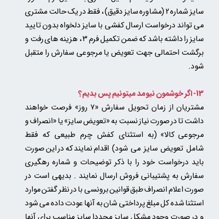
سایز شماره 2 (مشاوره سایز دقیق) ، فقط در یک حالت مشتری
می تواند درخواست ارسال کفشی با سایز دلخواه بدون تایید
سایز را داشته باشد که ضمن تکمیل فرم 3 ، هزینه های رفت و
برگشت احتمالی جهت تعویض یا مرجوعی سفارش را متقبل
شود.
13- اگر خوشمون نیومد میتونیم پس بدیم؟
مشتریان از زمان تحویل سفارش «۷ روز» فرصت خواهند
داشت تا در صورت نیاز نسبت به «تعویض سایز» یا «انصراف و
مرجوعی کالا»
(به استثنای کفش چرم طبیعی که فقط
شامل تعویض سایز می شود)
اقدام نمایند که در این صورت
باید درخواست خود را با ذکر توضیحات و شماره رهگیری
سفارش به پشتیبانی فروش ارسال نمایند . بدیهی است در
صورت اعلام انصراف طبق قوانین برونسی با در نظر گفتن موارد
استثنا شده کل مبلغ پرداختی شان به آنها عودت داده می شود
و در صورت وجود مشکل سایز مجددا سایز مناسب برای آنها