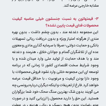
مشابه خارجی عرضه کند.
3- قیمتهاتون به نسبت جنسشون خیلی مناسبه
کیفیت
محصولات فدای قیمت پایین نشده؟
این مجموعه دغدغه مند ، بدون چشم داشت ، بدون بهره
مندی از هرگونه امتیاز ویژه و بدون دریافت ریالی تسهیلات
بانکی و حمایت دولتی ؛ صرفا با سرمایه گذاری مادی و معنوی
عده ای از تلاشگران گمنام و جوانان خلاق ، هنرمند و دغدغه
مند و با هدف حمایت از تولید ملی وارد میدان شده و با
وجود شرایط سخت اقتصادی کشور تا زمانی که در برنامه
توسعه ای این مجموعه خللی وارد نشود فروش محصولات با
وجود دارا بودن کیفیت و مرغوبیت ، با حداقل قیمت عرضه
خواهد کرد. فارغ از تعریفات و اینکه دیگران درباره برونسی چه
می گویند بدون شک بهترین سنگ محک خود شما بزرگواران
هستید. این حق را دارید محصول را ارزیابی کنید و در صورت
عدم رضایت بدون هیچ ریسک و ریالی هزینه
، در مهلت