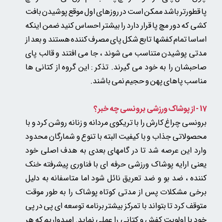
پا قطورتر باشد ممکن است در روزهای اول موقع پوشیدن بافت
کشی که دور مچ پا قرار دارد را بیشتر احساس کنید ضمن اینکه
اساسا تمام کفشها تابع شکل پای مصرف کننده هستند و بعد از
مدتی پوشیدن متناسب می شوند ، جا می افتند و قالب پای
صاحبشان را به خود می گیرند. تذکر : این گروه از کتانی ها
مناسب پاهای پهن و حجیم نمی باشند.
17 - از پوشاک ورزشی برونسی چه خبر؟
برونسی چراغ کارش را با تریکوی مردانه و زنانه روشن کرد و با
محصولاتی جذاب و با کیفیت البته با تنوع و شمارگان محدود
وارد این عرصه شد تا در گامهای بعدی به هدف اصلی خود
یعنی ارایه پوشاک ورزشی حرفه ای با فناوری پیشرفته خنک
کننده ، ضد بو و ضد تعریق نائل شود اما متاسفانه به دلیل
برخی مشکلات پس از مدتی کوتاه پوشاک را به طور موقت
متوقف کرد تا بتواند با تمرکز بیشتر برنامه توسعه ای پی در پی
خود با اولویت کفش و کتانی را عملی نماید. امیدواریم که هر