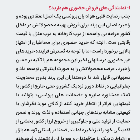
1- نمایندگی های فروش حضوری هم دارید؟
جلب رضایت قلبی هواداران برونسی یک اصل اعتقادی بوده و
راهبرد اصلی این برند برای فروش بهینه محصولاتش در داخل
کشور عرضه بی واسطه از درب کارخانه به درب منزل با قیمت
رقابتی ست. البته که خرید حضوری برای مخاطبان از امتیاز
بالایی برخوردار است اما با توجه به گسترش فزاینده خریدهای
غیر حضوری در سالهای اخیر این مجموعه هم با تکیه بر همین
راهبرد ، عرضه محصولاتش را به صورت اینترنتی توسعه داد و
تسهیلاتی قایل شد تا دوستداران این برند بدون محدویت
جغرافیایی در نقاط دور و نزدیک کشور و حتی خارج از کشور با
کمک «مشاوره سایز» و «ضمانت های برونسی» بتوانند با
قیمتهایی فراتر از انتظار خرید کنند از کالای مورد نظرشان با
کیفیتی مشابه برندهای جهانی استفاده و لذت ببرند و ضمن
حمایت از تولید ملی و جلوگیری از خروج ارز از کشور بخشی از
نقدینگی خود را نیز ذخیره نمایند. ضمنا در راستای توسعه بازار
و ارتباط نزدیک با علاقمندان و هواداران ارزشمند و فرهیخته