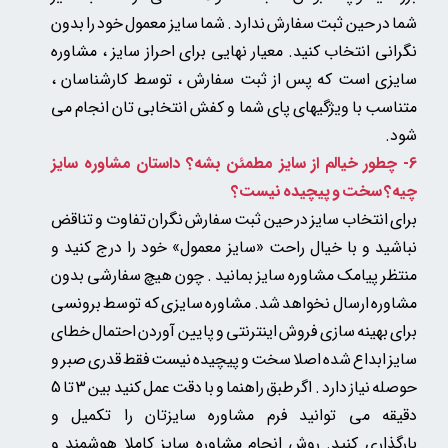
شما در حین ثبت سفارش ندارد . شما سایز معمول خود را بدون
نگرانی انتخاب کنید. معیار نهایی برای احراز سایز ، مشاوره
سایزی است که پس از ثبت سفارش ، توسط کارشناسان ،
متناسب با ویژگیهای پای شما و کفش انتخابی تان انجام می
شود.​​​​​​​
6- چطور خیالم از سایز مطمئن بشه؟ داستان مشاوره سایز
چیه؟ سخت و پیچیده نیست؟
برای انتخاب سایز در حین ثبت سفارش نگران تفاوت و تناقض
نباشید و با خیال راحت «سایز معمول» خود را درج کنید و
منتظر پیامک مشاوره سایز بمانید . چون
هیچ سفارشی بدون
مشاوره ارسال نخواهد شد.
مشاوره سایزی که توسط برونسی
برای بهینه سازی فروش اینترنتی و پایین آوردن احتمال خطای
سایز ابداع شده اصلا سخت و پیچیده نیست فقط قدری صبر و
حوصله نیاز دارد . اگر طبق راهنما و با دقت عمل کنید بین 3 تا 5
دقیقه می توانید فرم مشاوره سایزتان را تکمیل و
بارگذاری کنید. روش انجام مشاوره سایز کاملا هوشمند و