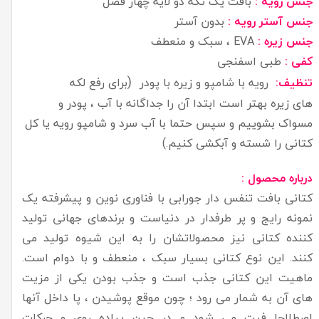
جنس رویه :
بافت یک تکه دو لایه چهار فصل
جنس آستر رویه :
بدون آستر
جنس زیره :
EVA ، سبک و منعطف
کفی :
طبی اسفنجی
(
تنظیف:
رویه با شامپو و زیره با پودر
برای رفع لکه
های زیره بهتر است ابتدا آن را جداگانه با آب ، پودر و
مسواک بشوییم و سپس حتما با آب سرد و شامپو رویه یا کل
کتانی را شسته و آبکشی کنیم.)
درباره محصول :
کتانی بافت تنفس دار جورابی با فناوری نوین و پیشرفته یک
نمونه رایج و پر طرفدار در دنیاست و برندهای جهانی تولید
کننده کتانی نیز محصولاتشان را به این شیوه تولید می
کنند. این نوع کتانی بسیار سبک ، منعطف و با دوام است.
ماهیت این کتانی جذب است و جذب بودن یکی از مزیت
های آن به شمار می رود ؛ چون موقع پوشیدن ، پا داخل آنها
اصطلاحا فیت می شود و در حین پیاده روی و حرکات