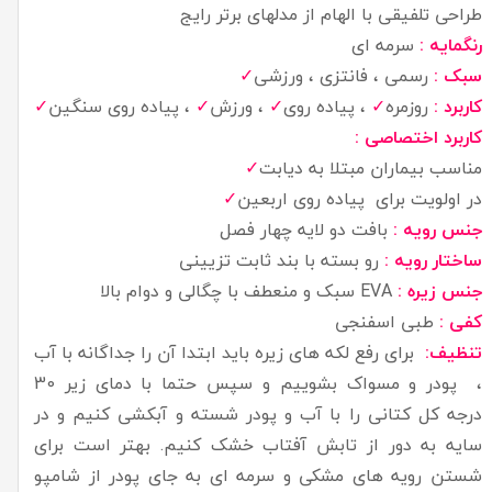
طراحی تلفیقی با الهام از مدلهای برتر رایج
رنگمایه :
سرمه ای
سبک :
رسمی ، فانتزی ، ورزشی
✓
کاربرد :
روزمره
✓
، پیاده روی
✓
، ورزش
✓
، پیاده روی سنگین
✓
کاربرد اختصاصی :
✓
مناسب بیماران مبتلا به دیابت
یاده روی اربعین
✓
در اولویت برای پ
جنس رویه :
بافت دو لایه چهار فصل
ساختار رویه :
رو بسته با بند ثابت تزیینی
جنس زیره :
EVA سبک و منعطف با چگالی و دوام بالا
کفی :
طبی اسفنجی
تنظیف:
برای رفع لکه های زیره باید ابتدا آن را جداگانه با آب
، پودر و مسواک بشوییم و سپس حتما با دمای زیر 30
درجه کل کتانی را با آب و پودر شسته و آبکشی کنیم و در
سایه به دور از تابش آفتاب خشک کنیم. بهتر است برای
شستن رویه های مشکی و سرمه ای به جای پودر از شامپو