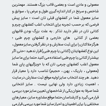
معمولی و عادی است و بعضی قالب بزرگ هستند. مهمترین
شاخص و سرنخ در کنار اندازه گیری طول و عرض پا ، سوابق و
سایز معمول شما در کفشهای قبلی تان است ؛ سایز پیش
فرضی که بر حسب تجربه برای انتخاب اغلب کفشهای چرم و
کتانی تان در نظر دارید تذکر : به علت بزرگ بودن قالبهای
بعضی از کتانی های خارجی و کفشهای چرم طبی ؛
هرگز ملاکتان را برای ثبت سفارش و در نظر گرفتن سایز معمول ،
این نوع کفشهایتان (کتانی یا چرم طبی) قرار ندهید ؛ حتی اگر
بیشتر از کتانی یا چرم طبی استفاده می کنید حتما برای ما سایز
معمول اغلب کفشهای چرمی تان
که
با «ویژگیهای پای شما
(معمولی ، باریک ، پهن ، حجیم) تناسب دارد را معیار قرار
دهید. هر چند انتخاب سایز اولیه موقع ثبت سفارش در سایت
، اهمیت زیادی دارد ولی نهایی نیست . سایز انتخابی
شما صرفا به عنوان یکی از شاخصهای تعیین سایز مورد بررسی
قرار می گیرد و کارشناسان حتما موقع مشاوره سایز ، معیارهای
مختلفی را برای اطمینان و احراز سایز شما مورد بررسی قرار می