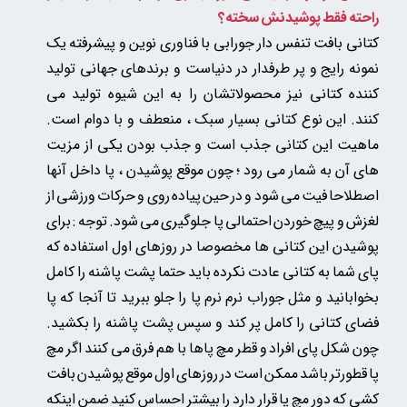
راحته فقط پوشیدنش سخته؟
کتانی بافت تنفس دار جورابی با فناوری نوین و پیشرفته یک
نمونه رایج و پر طرفدار در دنیاست و برندهای جهانی تولید
کننده کتانی نیز محصولاتشان را به این شیوه تولید می
کنند.
این نوع کتانی بسیار سبک ، منعطف و با دوام است.
ماهیت این کتانی جذب است و جذب بودن یکی از مزیت
های آن به شمار می رود ؛ چون موقع پوشیدن ، پا داخل آنها
اصطلاحا فیت می شود و در حین پیاده روی و حرکات ورزشی از
لغزش و پیچ خوردن احتمالی پا جلوگیری می شود. توجه : برای
پوشیدن این کتانی ها مخصوصا در روزهای اول استفاده که
پای شما به کتانی عادت نکرده باید حتما پشت پاشنه را کامل
بخوابانید و مثل جوراب نرم نرم پا را جلو ببرید تا آنجا که پا
فضای کتانی را کامل پر کند و سپس پشت پاشنه را بکشید.
چون شکل پای افراد و قطر مچ پاها با هم فرق می کنند اگر مچ
پا قطورتر باشد ممکن است در روزهای اول موقع پوشیدن بافت
کشی که دور مچ پا قرار دارد را بیشتر احساس کنید ضمن اینکه