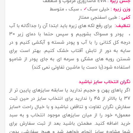
جنس زیره :
EVA ماساژوری مرغوب و منعطف
وزن زیره :
خیلی سبک
✓
، سبک ، متوسط
کفی :
طبی اسفنجی ممتاز
تنظیف:
برای رفع لکه های زیره باید ابتدا آن را جداگانه با آب
، پودر و مسواک بشوییم و سپس حتما با دمای زیر 30
درجه کل کتانی را با آب و پودر شسته و آبکشی کنیم و در
سایه به دور از تابش آفتاب خشک کنیم. بهتر است برای
شستن رویه های مشکی و سرمه ای به جای پودر از شامپو
استفاده شود.(با دست یا ماشین تفاوتی نمی کند)
نگران انتخاب سایز نباشید
اگر پاهای پهن و حجیم ندارید یا سابقه سایزهای پایین تر از
37 یا بالاتر از ۴۵ را ندارید برای انتخاب سایز در حین ثبت
سفارش نگران تفاوت و تناقض نباشید و با خیال راحت «سایز
معمول» خود را از میان سایزهای موجود انتخاب و به سبد
خرید اضافه کنید. مطمئن باشید بعد از ثبت سفارش برای
شما مشاوره سایز انجام خواهد شد و هیچ سفارشی بدون