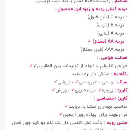
ساختار :
روبسته دهنه کشی با بند ثابت تزیینی
درجه کیفی رویه و زیره این محصول :
- درجه C (قابل قبول)
- درجه B (خوب)
- درجه A (عالی)
- درجه AA (ممتاز) ✓
- درجه AAA (فوق ممتاز)
اصالت طراحی :
✓
طراحی تلفیقی با الهام از تولیدات بین المللی برتر
رنگمایه :
مشکی با زیره سفید
سبک :
رسمی ، غیررسمی
✓
، ورزشی
✓
کاربرد :
روزمره
✓
، پیاده روی
✓
، ورزش
✓
کاربرد اختصاصی :
✓
مناسب بیماران مبتلا به دیابت
یاده روی اربعین
✓
در اولویت برای پ
جنس رویه :
بافت نخی تنفس دار یک تکه دو لایه چهار فصل