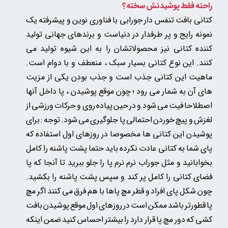
راحته فقط پوشیدنش سخته؟
کتانی بافت تنفس دار جورابی با فناوری نوین و پیشرفته یک
نمونه رایج و پر طرفدار در دنیاست و برندهای جهانی تولید
کننده کتانی نیز محصولاتشان را به این شیوه تولید می
کنند.
این نوع کتانی بسیار سبک ، منعطف و با دوام است.
ماهیت این کتانی جذب است و جذب بودن یکی از مزیت
های آن به شمار می رود ؛ چون موقع پوشیدن ، پا داخل آنها
اصطلاحا فیت می شود و در حین پیاده روی و حرکات ورزشی از
لغزش و پیچ خوردن احتمالی پا جلوگیری می شود. توجه : برای
پوشیدن این کتانی ها مخصوصا در روزهای اول استفاده که
پای شما به کتانی عادت نکرده باید حتما پشت پاشنه را کامل
بخوابانید و مثل جوراب نرم نرم پا را جلو ببرید تا آنجا که پا
فضای کتانی را کامل پر کند و سپس پشت پاشنه را بکشید.
چون شکل پای افراد و قطر مچ پاها با هم فرق می کنند اگر مچ
پا قطورتر باشد ممکن است در روزهای اول موقع پوشیدن بافت
کشی که دور مچ پا قرار دارد را بیشتر احساس کنید ضمن اینکه