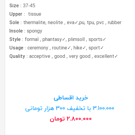
Size :
37-45
Upper :
tissue
Sole :
thermalite, neolite , eva✓,pu, tpu, pvc , rubber
Insole :
spongy
Style :
formal , phantasy✓, plimsoll , sports
✓
Usage :
ceremony , routine✓, hike✓, sport
✓
Quality :
acceptive , good , very good , excellent
✓
خرید اقساطی
3.100.000 با تخفیف 300 هزار تومانی
2.800.000 تومان