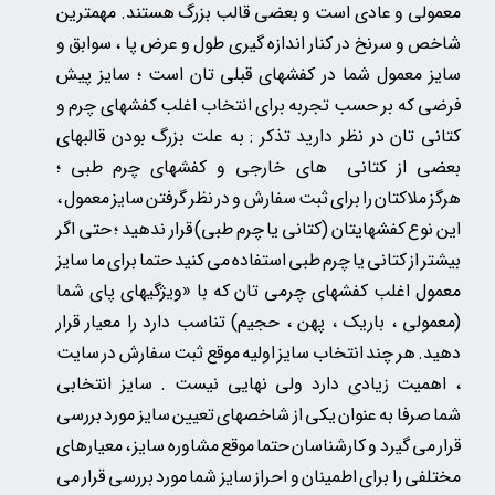
معمولی و عادی است و بعضی قالب بزرگ هستند. مهمترین
شاخص و سرنخ در کنار اندازه گیری طول و عرض پا ، سوابق و
سایز معمول شما در کفشهای قبلی تان است ؛ سایز پیش
فرضی که بر حسب تجربه برای انتخاب اغلب کفشهای چرم و
کتانی تان در نظر دارید تذکر : به علت بزرگ بودن قالبهای
بعضی از کتانی های خارجی و کفشهای چرم طبی ؛
هرگز ملاکتان را برای ثبت سفارش و در نظر گرفتن سایز معمول ،
این نوع کفشهایتان (کتانی یا چرم طبی) قرار ندهید ؛ حتی اگر
بیشتر از کتانی یا چرم طبی استفاده می کنید حتما برای ما سایز
معمول اغلب کفشهای چرمی تان
که
با «ویژگیهای پای شما
(معمولی ، باریک ، پهن ، حجیم) تناسب دارد را معیار قرار
دهید. هر چند انتخاب سایز اولیه موقع ثبت سفارش در سایت
، اهمیت زیادی دارد ولی نهایی نیست . سایز انتخابی
شما صرفا به عنوان یکی از شاخصهای تعیین سایز مورد بررسی
قرار می گیرد و کارشناسان حتما موقع مشاوره سایز ، معیارهای
مختلفی را برای اطمینان و احراز سایز شما مورد بررسی قرار می