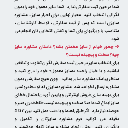
شما در حین ثبت سفارش ندارد . شما سایز معمول خود را بدون
نگرانی انتخاب کنید. معیار نهایی برای احراز سایز ، مشاوره
سایزی است که پس از ثبت سفارش ، توسط کارشناسان ،
متناسب با ویژگیهای پای شما و کفش انتخابی تان انجام می
شود.​​​​​​​
6- چطور خیالم از سایز مطمئن بشه؟ داستان مشاوره سایز
چیه؟ سخت و پیچیده نیست؟
برای انتخاب سایز در حین ثبت سفارش نگران تفاوت و تناقض
نباشید و با خیال راحت «سایز معمول» خود را درج کنید و
منتظر پیامک مشاوره سایز بمانید . چون
هیچ سفارشی بدون
مشاوره ارسال نخواهد شد.
مشاوره سایزی که توسط برونسی
برای بهینه سازی فروش اینترنتی و پایین آوردن احتمال خطای
سایز ابداع شده اصلا سخت و پیچیده نیست فقط قدری صبر و
حوصله نیاز دارد . اگر طبق راهنما و با دقت عمل کنید بین 3 تا 5
دقیقه می توانید فرم مشاوره سایزتان را تکمیل و
بارگذاری کنید. روش انجام مشاوره سایز کاملا هوشمند و