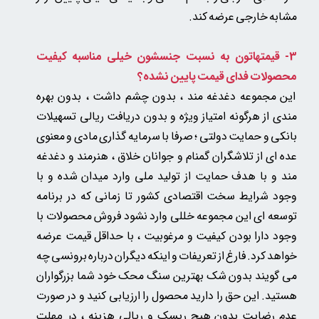
مشابه خارجی عرضه کند.
3- قیمتهاتون به نسبت جنسشون خیلی مناسبه
کیفیت
محصولات فدای قیمت پایین نشده؟
این مجموعه دغدغه مند ، بدون چشم داشت ، بدون بهره
مندی از هرگونه امتیاز ویژه و بدون دریافت ریالی تسهیلات
بانکی و حمایت دولتی ؛ صرفا با سرمایه گذاری مادی و معنوی
عده ای از تلاشگران گمنام و جوانان خلاق ، هنرمند و دغدغه
مند و با هدف حمایت از تولید ملی وارد میدان شده و با
وجود شرایط سخت اقتصادی کشور تا زمانی که در برنامه
توسعه ای این مجموعه خللی وارد نشود فروش محصولات با
وجود دارا بودن کیفیت و مرغوبیت ، با حداقل قیمت عرضه
خواهد کرد. فارغ از تعریفات و اینکه دیگران درباره برونسی چه
می گویند بدون شک بهترین سنگ محک خود شما بزرگواران
هستید. این حق را دارید محصول را ارزیابی کنید و در صورت
عدم رضایت بدون هیچ ریسک و ریالی هزینه
، در مهلت