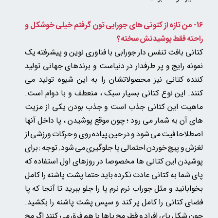
16- من تازه از کتونی های جورابی تون گرفتم خیلی خوشکل و
راحته فقط پوشیدنش سخته؟
کتانی بافت تنفس دار جورابی با فناوری نوین و پیشرفته یک
نمونه رایج و پر طرفدار در دنیاست و برندهای جهانی تولید
کننده کتانی نیز محصولاتشان را به این شیوه تولید می
کنند.
این نوع کتانی بسیار سبک ، منعطف و با دوام است.
ماهیت این کتانی جذب است و جذب بودن یکی از مزیت
های آن به شمار می رود ؛ چون موقع پوشیدن ، پا داخل آنها
اصطلاحا فیت می شود و در حین پیاده روی و حرکات ورزشی از
لغزش و پیچ خوردن احتمالی پا جلوگیری می شود. توجه : برای
پوشیدن این کتانی ها مخصوصا در روزهای اول استفاده که
پای شما به کتانی عادت نکرده باید حتما پشت پاشنه را کامل
بخوابانید و مثل جوراب نرم نرم پا را جلو ببرید تا آنجا که پا
فضای کتانی را کامل پر کند و سپس پشت پاشنه را بکشید.
چون شکل پای افراد و قطر مچ پاها با هم فرق می کنند اگر مچ