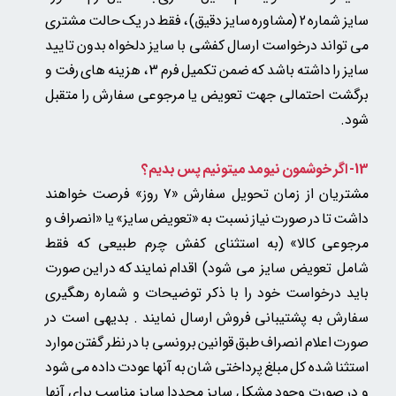
سایز شماره 2 (مشاوره سایز دقیق) ، فقط در یک حالت مشتری
می تواند درخواست ارسال کفشی با سایز دلخواه بدون تایید
سایز را داشته باشد که ضمن تکمیل فرم 3 ، هزینه های رفت و
برگشت احتمالی جهت تعویض یا مرجوعی سفارش را متقبل
شود.
13- اگر خوشمون نیومد میتونیم پس بدیم؟
مشتریان از زمان تحویل سفارش «۷ روز» فرصت خواهند
داشت تا در صورت نیاز نسبت به «تعویض سایز» یا «انصراف و
مرجوعی کالا»
(به استثنای کفش چرم طبیعی که فقط
شامل تعویض سایز می شود)
اقدام نمایند که در این صورت
باید درخواست خود را با ذکر توضیحات و شماره رهگیری
سفارش به پشتیبانی فروش ارسال نمایند . بدیهی است در
صورت اعلام انصراف طبق قوانین برونسی با در نظر گفتن موارد
استثنا شده کل مبلغ پرداختی شان به آنها عودت داده می شود
و در صورت وجود مشکل سایز مجددا سایز مناسب برای آنها