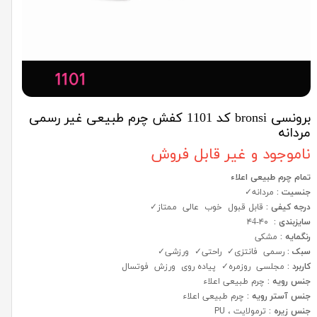
برونسی bronsi کد 1101 کفش چرم طبیعی غیر رسمی
مردانه
ناموجود و غیر قابل فروش
تمام چرم طبیعی اعلاء
جنسیت :
مردانه✓
درجه کیفی :
قابل قبول خوب عالی ممتاز✓
سایزبندی :
۴۰-۴4
رنگمایه :
مشکی
سبک :
رسمی فانتزی✓ راحتی✓ ورزشی✓
کاربرد :
مجلسی روزمره✓ پیاده روی ورزش فوتسال
جنس رویه :
چرم طبیعی اعلاء
جنس آستر رویه :
چرم طبیعی اعلاء
جنس زیره :
ترمولایت ، PU