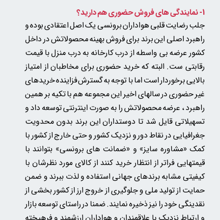
1- نمایندگی های فروش حضوری هم دارید؟
جلب رضایت قلبی هواداران برونسی یک اصل اعتقادی بوده و
راهبرد اصلی این برند برای فروش بهینه محصولاتش در داخل
کشور عرضه بی واسطه از درب کارخانه به درب منزل با قیمت
رقابتی ست. البته که خرید حضوری برای مخاطبان از امتیاز
بالایی برخوردار است اما با توجه به گسترش فزاینده خریدهای
غیر حضوری در سالهای اخیر این مجموعه هم با تکیه بر همین
راهبرد ، عرضه محصولاتش را به صورت اینترنتی توسعه داد و
تسهیلاتی قایل شد تا دوستداران این برند بدون محدویت
جغرافیایی در نقاط دور و نزدیک کشور و حتی خارج از کشور با
کمک «مشاوره سایز» و «ضمانت های برونسی» بتوانند با
قیمتهایی فراتر از انتظار خرید کنند از کالای مورد نظرشان با
کیفیتی مشابه برندهای جهانی استفاده و لذت ببرند و ضمن
حمایت از تولید ملی و جلوگیری از خروج ارز از کشور بخشی از
نقدینگی خود را نیز ذخیره نمایند. ضمنا در راستای توسعه بازار
و ارتباط نزدیک با علاقمندان و هواداران ارزشمند و فرهیخته