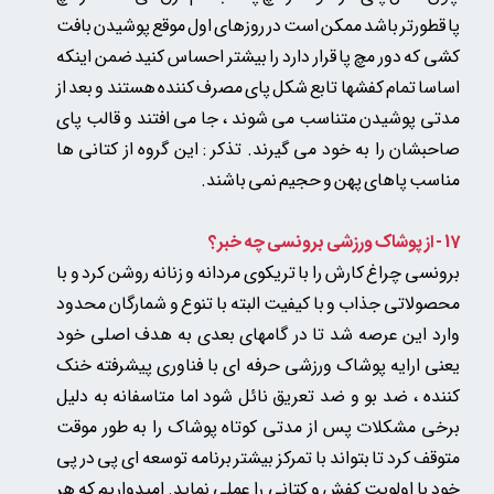
پا قطورتر باشد ممکن است در روزهای اول موقع پوشیدن بافت
کشی که دور مچ پا قرار دارد را بیشتر احساس کنید ضمن اینکه
اساسا تمام کفشها تابع شکل پای مصرف کننده هستند و بعد از
مدتی پوشیدن متناسب می شوند ، جا می افتند و قالب پای
صاحبشان را به خود می گیرند. تذکر : این گروه از کتانی ها
مناسب پاهای پهن و حجیم نمی باشند.
17 - از پوشاک ورزشی برونسی چه خبر؟
برونسی چراغ کارش را با تریکوی مردانه و زنانه روشن کرد و با
محصولاتی جذاب و با کیفیت البته با تنوع و شمارگان محدود
وارد این عرصه شد تا در گامهای بعدی به هدف اصلی خود
یعنی ارایه پوشاک ورزشی حرفه ای با فناوری پیشرفته خنک
کننده ، ضد بو و ضد تعریق نائل شود اما متاسفانه به دلیل
برخی مشکلات پس از مدتی کوتاه پوشاک را به طور موقت
متوقف کرد تا بتواند با تمرکز بیشتر برنامه توسعه ای پی در پی
خود با اولویت کفش و کتانی را عملی نماید. امیدواریم که هر