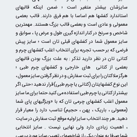
سایزشان بیشتر متغیر است ؛ ضمن اینکه قالبهای
استاندارد کفشها هم اساسا با هم فرق دارند. قالب بعضی
معمولی و عادی است و بعضی قالب بزرگ هستند. مهمترین
شاخص و سرنخ در کنار اندازه گیری طول و عرض پا ، سوابق و
سایز معمول شما در کفشهای قبلی تان است ؛ سایز پیش
فرضی که بر حسب تجربه برای انتخاب اغلب کفشهای چرم و
کتانی تان در نظر دارید تذکر : به علت بزرگ بودن قالبهای
بعضی از کتانی های خارجی و کفشهای چرم طبی ؛
هرگز ملاکتان را برای ثبت سفارش و در نظر گرفتن سایز معمول ،
این نوع کفشهایتان (کتانی یا چرم طبی) قرار ندهید ؛ حتی اگر
بیشتر از کتانی یا چرم طبی استفاده می کنید حتما برای ما سایز
معمول اغلب کفشهای چرمی تان
که
با «ویژگیهای پای شما
(معمولی ، باریک ، پهن ، حجیم) تناسب دارد را معیار قرار
دهید. هر چند انتخاب سایز اولیه موقع ثبت سفارش در سایت
، اهمیت زیادی دارد ولی نهایی نیست . سایز انتخابی
شما صرفا به عنوان یکی از شاخصهای تعیین سایز مورد بررسی