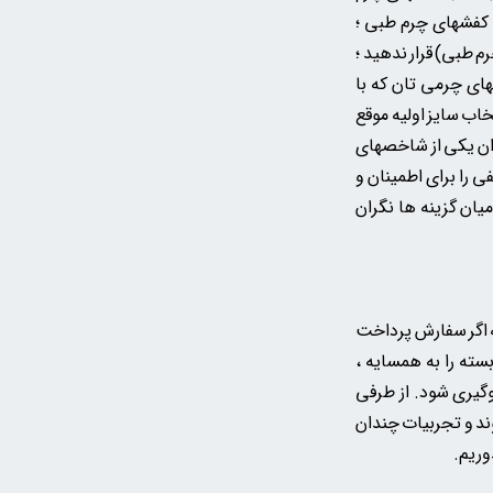
و کفشهای چرم طبی ؛
م طبی) قرار ندهید ؛
شهای چرمی تان
که
با
خاب سایز اولیه موقع
وان یکی از شاخصهای
ی را برای اطمینان و
یان گزینه ها نگران
ه اگر سفارش پرداخت
سته را به همسایه ،
وگیری شود. از طرفی
ند و تجربیات چندان
وریم.