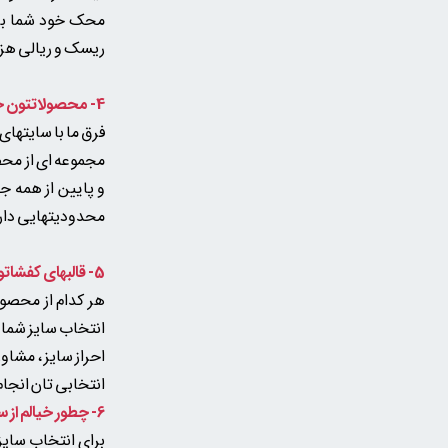
محک خود شما بزر
ریسک و ریالی هزی
4- محصولاتتون خیلی محدوده چرا مثل بقیه سایتها و پیج های کفش دایم تنوع و به روزرسانی ندارید؟
فرق ما با سایتهای
مجموعه ای از محصو
و پایین از همه ج
محدودیتهایی دارد 
5-
قالبهای کفشاتو
هر کدام از محصو
انتخاب سایز شما د
احراز سایز ، مشا
انتخابی تان انجام می 
6- چطور خیالم از سایز مطمئن بشه؟ داستان مشاوره سایز چیه؟ سخت و پیچیده نیست؟
برای انتخاب سایز