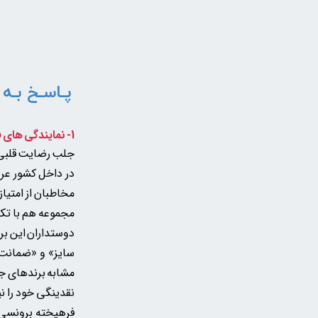
پـاسـخ بـه 
1- نمایندگی های فروش حضوری هم دارید؟
جلب رضایت قلبی ه
در داخل کشور عرض
مخاطبان از امتیاز
مجموعه هم با تکی
دوستداران این بر
سایز» و «ضمانت ها
مشابه برندهای جه
نقدینگی خود را نی
فرهیخته برونسی 