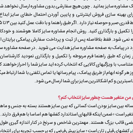
ک مشاوره سایز بمانید . چون
هیچ سفارشی بدون مشاوره ارسال نخواهد ش
ی بهینه سازی فروش اینترنتی و پایین آوردن احتمال خطای سایز ابد
ا تکمیل و بارگذاری کنید. روش انجام مشاوره سایز کاملا هوشمند و خودک
ته نمی شود. فقط بلافاصله پس از ثبت و پرداخت سفارش پیامکی برایتان 
 در پیامک به صفحه مشاوره سایز هدایت می شوید . در صفحه مشاوره سا
ان که طبق راهنما فرم مربوطه را تکمیل و بارگذاری نمودید کارشناسان 
تناسب با ویژگیهای کالایی که انتخاب کرده اید سایز شما را احراز خواهند 
ز هر گونه ابهام از طریق پیامک ، پیام رسانها یا تماس تلفنی با شما ارتباط م
اسبترین و کم اشکالترین سایز برای شما ارسال می شود.
اله بین سایز بودن است کسانی که بین سایز هستند بسته به جنس و م
غیر است ؛ ضمن اینکه قالبهای استاندارد کفشها هم اساسا با هم فرق دارند
ی قالب بزرگ هستند. مهمترین شاخص و سرنخ در کنار اندازه گیری طول و
ر کفشهای قبلی تان است ؛ سایز پیش فرضی که بر حسب تجربه برای انتخا