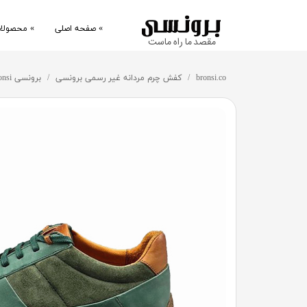
» صفحه اصلی
» محصولا
​مقصد ما راه ماست
کفش
bronsi.co
کفش چرم مردانه غیر رسمی برونسی
برونسی bronsi کد 1104 کفش چرم طبیعی غیر رسمی مردانه
کتانی
پوشاک