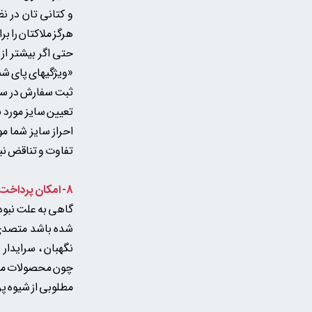
و کتانی تان در ن
هرگز ملاکتان را ب
حتی اگر بیشتر از
«ویژگیهای پای شما
ثبت سفارش در سای
تعیین سایز مورد ب
احراز سایز شما م
تفاوت و تناقض نب
8- امکان پرداخت در محل ندارید؟
گاهی به علت نبود
شده باشد متصدی ا
نگهبان ، سرایدار 
چون محصولات ما ا
مطلوبی از شیوه پ