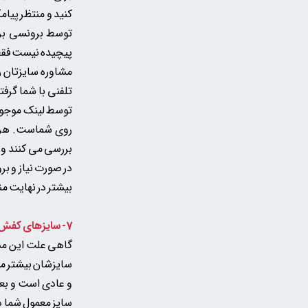
کنید و منتظر پیام
توسط برونسی برا
مشاوره سایزتان ر
تلفنی با شما گرف
توسط لینک موجود
روی شماست. هر زم
بررسی می کنند و م
در صورت نیاز و برو
بیشتر در نهایت من
7- سایزهای کفش من متغیر هست چطور سایز انتخاب کنم؟
گاهی علت این مس
سایزشان بیشتر مت
و عادی است و بعض
سایز معمول شما د