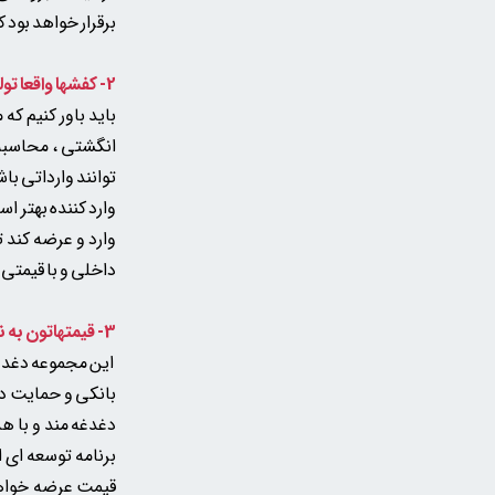
برقرار خواهد بود
2- کفشها واقعا تولید ایرانن یا از خارج وارد میشن؟
باید باور کنیم ک
انگشتی ، محاسبه 
توانند وارداتی با
وارد کننده بهتر 
وارد و عرضه کند
ت
داخلی و با قیمتی 
3- قیمتهاتون به نسبت جنسشون خیلی مناسبه
این مجموعه دغدغه 
بانکی و حمایت دول
دغدغه مند و با ه
برنامه توسعه ای 
قیمت عرضه خواهد