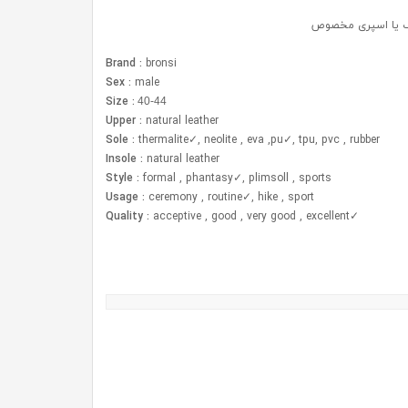
گ یا اسپری مخصوص
Brand :
bronsi
Sex :
male
Size :
40-44
Upper :
natural leather
Sole :
thermalite✓, neolite , eva ,pu✓, tpu, pvc , rubber
Insole :
natural leather
Style :
formal , phantasy✓, plimsoll , sports
Usage :
ceremony , routine✓, hike , sport
Quality :
acceptive , good , very good , excellent
✓