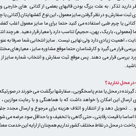
ظر دارید تذکر : به علت بزرگ بودن قالبهای بعضی از کتانی های خارجی 
رای ثبت سفارش و در نظر گرفتن سایز معمول ، این نوع کفشهایتان (کتانی یا چر
 کتانی یا چرم طبی استفاده می کنید حتما برای ما سایز معمول اغلب کف
 (معمولی ، باریک ، پهن ، حجیم) تناسب دارد را معیار قرار دهید. هر چند انت
ت ، اهمیت زیادی دارد ولی نهایی نیست . سایز انتخابی شما صرفا به عن
ررسی قرار می گیرد و کارشناسان حتما موقع مشاوره سایز ، معیارهای مختلف
ورد بررسی قرار می دهند. پس موقع ثبت سفارش و انتخاب شماره سایز از م
اشید.
 گیرنده در محل یا عدم پاسخگویی ، سفارشها برگشت می خورند در صورتیک
رسال این امکان را خواهد داشت که با هماهنگی و با رعایت موازین ، ب
و ... تحویل دهد و از انتظار و اتلاف هزینه برای مرجوع و ارسال مجدد جل
ساسا با قیمت رقابتی ، حتی گاهی با تخفیف و با حداقل سود عرضه می شو
رداخت در محل در نقاط مختلف کشور نداریم همچنان از ارایه این خدمت معذ