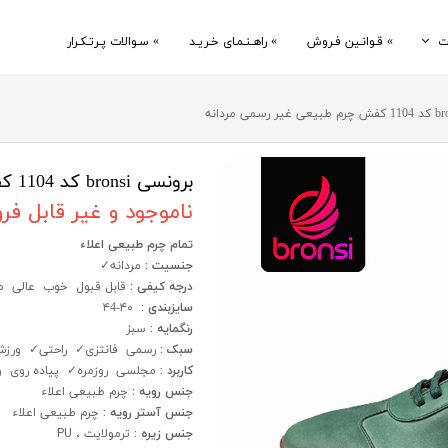
ت
» قـوانـین فـروش
» راهـنـمـای خـریـد
» سـوالات پـرتـکـرار
» دربـاره
برونسی bronsi کد 1104 کفش چرم طبیعی غیر رسمی مردانه
ناموجود و غیر قابل ف
تمام چرم طبیعی اعلاء
جنسیت :
مردانه✓
درجه کیفی :
قابل قبول خوب عالی م
سایزبندی :
۴۰-۴4
رنگمایه :
سبز
سبک :
رسمی فانتزی✓ راحتی✓ ورز
کاربرد :
مجلسی روزمره✓ پیاده روی 
جنس رویه :
چرم طبیعی اعلاء
جنس آستر رویه :
چرم طبیعی اعلاء
جنس زیره :
ترمولایت ، PU