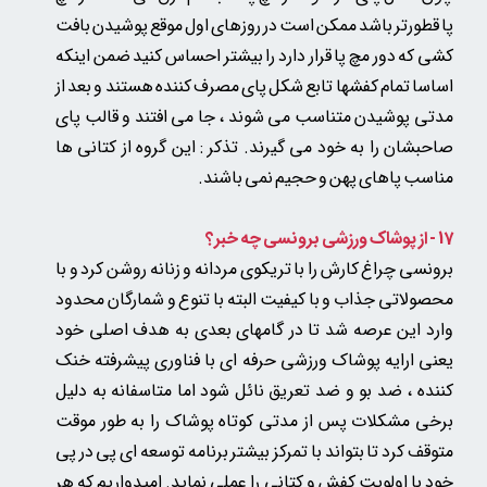
پا قطورتر باشد ممکن است در روزهای اول موقع پوشیدن بافت
کشی که دور مچ پا قرار دارد را بیشتر احساس کنید ضمن اینکه
اساسا تمام کفشها تابع شکل پای مصرف کننده هستند و بعد از
مدتی پوشیدن متناسب می شوند ، جا می افتند و قالب پای
صاحبشان را به خود می گیرند. تذکر : این گروه از کتانی ها
مناسب پاهای پهن و حجیم نمی باشند.
17 - از پوشاک ورزشی برونسی چه خبر؟
برونسی چراغ کارش را با تریکوی مردانه و زنانه روشن کرد و با
محصولاتی جذاب و با کیفیت البته با تنوع و شمارگان محدود
وارد این عرصه شد تا در گامهای بعدی به هدف اصلی خود
یعنی ارایه پوشاک ورزشی حرفه ای با فناوری پیشرفته خنک
کننده ، ضد بو و ضد تعریق نائل شود اما متاسفانه به دلیل
برخی مشکلات پس از مدتی کوتاه پوشاک را به طور موقت
متوقف کرد تا بتواند با تمرکز بیشتر برنامه توسعه ای پی در پی
خود با اولویت کفش و کتانی را عملی نماید. امیدواریم که هر