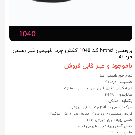
برونسی bronsi کد 1040 کفش چرم طبیعی غیر رسمی
مردانه
ناموجود و غیر قابل فروش
تمام چرم طبیعی اعلاء
جنسیت :
مردانه✓
درجه کیفی :
قابل قبول خوب عالی ممتاز✓
سایزبندی :
۴0-۴4
رنگمایه :
مشکی
سبک :
رسمی✓ فانتزی✓ راحتی ورزشی
کاربرد :
مجلسی✓ روزمره✓ پیاده روی ورزش فوتسال
جنس رویه :
چرم طبیعی اعلاء
جنس آستر رویه :
چرم طبیعی اعلاء
جنس زیره :
PU