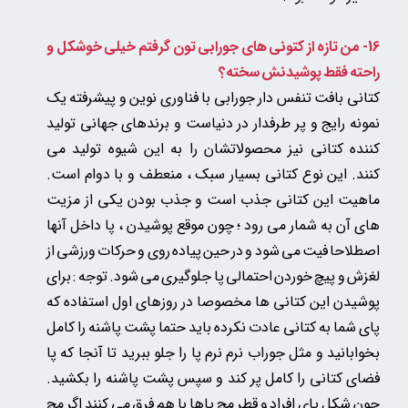
16- من تازه از کتونی های جورابی تون گرفتم خیلی خوشکل و
راحته فقط پوشیدنش سخته؟
کتانی بافت تنفس دار جورابی با فناوری نوین و پیشرفته یک
نمونه رایج و پر طرفدار در دنیاست و برندهای جهانی تولید
کننده کتانی نیز محصولاتشان را به این شیوه تولید می
کنند.
این نوع کتانی بسیار سبک ، منعطف و با دوام است.
ماهیت این کتانی جذب است و جذب بودن یکی از مزیت
های آن به شمار می رود ؛ چون موقع پوشیدن ، پا داخل آنها
اصطلاحا فیت می شود و در حین پیاده روی و حرکات ورزشی از
لغزش و پیچ خوردن احتمالی پا جلوگیری می شود. توجه : برای
پوشیدن این کتانی ها مخصوصا در روزهای اول استفاده که
پای شما به کتانی عادت نکرده باید حتما پشت پاشنه را کامل
بخوابانید و مثل جوراب نرم نرم پا را جلو ببرید تا آنجا که پا
فضای کتانی را کامل پر کند و سپس پشت پاشنه را بکشید.
چون شکل پای افراد و قطر مچ پاها با هم فرق می کنند اگر مچ