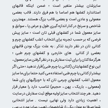
سایزشان بیشتر متغیر است ؛ ضمن اینکه قالبهای
استاندارد کفشها هم اساسا با هم فرق دارند. قالب بعضی
معمولی و عادی است و بعضی قالب بزرگ هستند. مهمترین
شاخص و سرنخ در کنار اندازه گیری طول و عرض پا ، سوابق و
سایز معمول شما در کفشهای قبلی تان است ؛ سایز پیش
فرضی که بر حسب تجربه برای انتخاب اغلب کفشهای چرم و
کتانی تان در نظر دارید تذکر : به علت بزرگ بودن قالبهای
بعضی از کتانی های خارجی و کفشهای چرم طبی ؛
هرگز ملاکتان را برای ثبت سفارش و در نظر گرفتن سایز معمول ،
این نوع کفشهایتان (کتانی یا چرم طبی) قرار ندهید ؛ حتی اگر
بیشتر از کتانی یا چرم طبی استفاده می کنید حتما برای ما سایز
معمول اغلب کفشهای چرمی تان
که
با «ویژگیهای پای شما
(معمولی ، باریک ، پهن ، حجیم) تناسب دارد را معیار قرار
دهید. هر چند انتخاب سایز اولیه موقع ثبت سفارش در سایت
، اهمیت زیادی دارد ولی نهایی نیست . سایز انتخابی
شما صرفا به عنوان یکی از شاخصهای تعیین سایز مورد بررسی