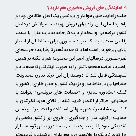
1- نمایندگی های فروش حضوری هم دارید؟
جلب رضایت قلبی هواداران برونسی یک اصل اعتقادی بوده و
راهبرد اصلی این برند برای فروش بهینه محصولاتش در داخل
کشور عرضه بی واسطه از درب کارخانه به درب منزل با قیمت
رقابتی ست. البته که خرید حضوری برای مخاطبان از امتیاز
بالایی برخوردار است اما با توجه به گسترش فزاینده خریدهای
غیر حضوری در سالهای اخیر این مجموعه هم با تکیه بر همین
راهبرد ، عرضه محصولاتش را به صورت اینترنتی توسعه داد و
تسهیلاتی قایل شد تا دوستداران این برند بدون محدویت
جغرافیایی در نقاط دور و نزدیک کشور و حتی خارج از کشور با
کمک «مشاوره سایز» و «ضمانت های برونسی» بتوانند با
قیمتهایی فراتر از انتظار خرید کنند از کالای مورد نظرشان با
کیفیتی مشابه برندهای جهانی استفاده و لذت ببرند و ضمن
حمایت از تولید ملی و جلوگیری از خروج ارز از کشور بخشی از
نقدینگی خود را نیز ذخیره نمایند. ضمنا در راستای توسعه بازار
و ارتباط نزدیک با علاقمندان و هواداران ارزشمند و فرهیخته