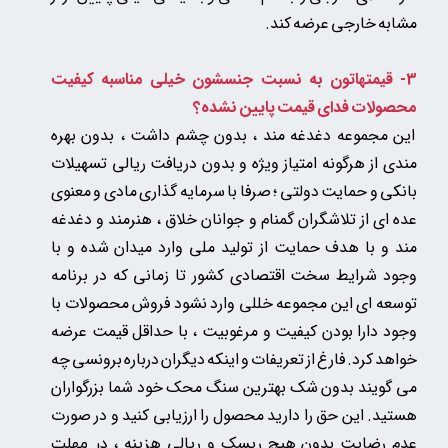
مشابه خارجی عرضه کند.
3- قیمتهاتون به نسبت جنسشون خیلی مناسبه
کیفیت
محصولات فدای قیمت پایین نشده؟
این مجموعه دغدغه مند ، بدون چشم داشت ، بدون بهره
مندی از هرگونه امتیاز ویژه و بدون دریافت ریالی تسهیلات
بانکی و حمایت دولتی ؛ صرفا با سرمایه گذاری مادی و معنوی
عده ای از تلاشگران گمنام و جوانان خلاق ، هنرمند و دغدغه
مند و با هدف حمایت از تولید ملی وارد میدان شده و با
وجود شرایط سخت اقتصادی کشور تا زمانی که در برنامه
توسعه ای این مجموعه خللی وارد نشود فروش محصولات با
وجود دارا بودن کیفیت و مرغوبیت ، با حداقل قیمت عرضه
خواهد کرد. فارغ از تعریفات و اینکه دیگران درباره برونسی چه
می گویند بدون شک بهترین سنگ محک خود شما بزرگواران
هستید. این حق را دارید محصول را ارزیابی کنید و در صورت
عدم رضایت بدون هیچ ریسک و ریالی هزینه
، در مهلت