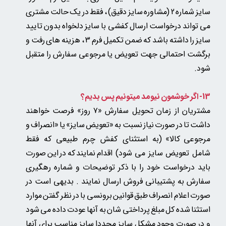
سایز شماره 2 (مشاوره سایز دقیق) ، فقط در یک حالت مشتری
می تواند درخواست ارسال کفشی با سایز دلخواه بدون تایید
سایز را داشته باشد که ضمن تکمیل فرم 3 ، هزینه های رفت و
برگشت احتمالی جهت تعویض یا مرجوعی سفارش را متقبل
شود.
13- اگر خوشمون نیومد میتونیم پس بدیم؟
مشتریان از زمان تحویل سفارش «۷ روز» فرصت خواهند
داشت تا در صورت نیاز نسبت به «تعویض سایز» یا «انصراف و
مرجوعی کالا»
(به استثنای کفش چرم طبیعی که فقط
شامل تعویض سایز می شود)
اقدام نمایند که در این صورت
باید درخواست خود را با ذکر توضیحات و شماره رهگیری
سفارش به پشتیبانی فروش ارسال نمایند . بدیهی است در
صورت اعلام انصراف طبق قوانین برونسی با در نظر گفتن موارد
استثنا شده کل مبلغ پرداختی شان به آنها عودت داده می شود
و در صورت وجود مشکل سایز مجددا سایز مناسب برای آنها