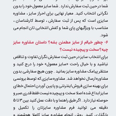
شما در حین ثبت سفارش ندارد . شما سایز معمول خود را بدون
نگرانی انتخاب کنید. معیار نهایی برای احراز سایز ، مشاوره
سایزی است که پس از ثبت سفارش ، توسط کارشناسان ،
متناسب با ویژگیهای پای شما و کفش انتخابی تان انجام می
شود.​​​​​​​
6- چطور خیالم از سایز مطمئن بشه؟ داستان مشاوره سایز
چیه؟ سخت و پیچیده نیست؟
برای انتخاب سایز در حین ثبت سفارش نگران تفاوت و تناقض
نباشید و با خیال راحت «سایز معمول» خود را درج کنید و
منتظر پیامک مشاوره سایز بمانید . چون
هیچ سفارشی بدون
مشاوره ارسال نخواهد شد.
مشاوره سایزی که توسط برونسی
برای بهینه سازی فروش اینترنتی و پایین آوردن احتمال خطای
سایز ابداع شده اصلا سخت و پیچیده نیست فقط قدری صبر و
حوصله نیاز دارد . اگر طبق راهنما و با دقت عمل کنید بین 3 تا 5
دقیقه می توانید فرم مشاوره سایزتان را تکمیل و
بارگذاری کنید. روش انجام مشاوره سایز کاملا هوشمند و