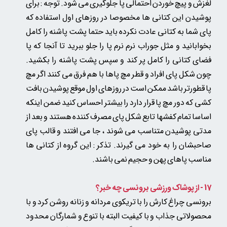
لغزش و پیچ خوردن احتمالی پا جلوگیری می شود. توجه : برای
پوشیدن این کتانی ها مخصوصا در روزهای اول استفاده که
پای شما به کتانی عادت نکرده باید حتما پشت پاشنه را کامل
بخوابانید و مثل جوراب نرم نرم پا را جلو ببرید تا آنجا که پا
فضای کتانی را کامل پر کند و سپس پشت پاشنه را بکشید.
چون شکل پای افراد و قطر مچ پاها با هم فرق می کنند اگر مچ
پا قطورتر باشد ممکن است در روزهای اول موقع پوشیدن بافت
کشی که دور مچ پا قرار دارد را بیشتر احساس کنید ضمن اینکه
اساسا تمام کفشها تابع شکل پای مصرف کننده هستند و بعد از
مدتی پوشیدن متناسب می شوند ، جا می افتند و قالب پای
صاحبشان را به خود می گیرند. تذکر : این گروه از کتانی ها
مناسب پاهای پهن و حجیم نمی باشند.
17 - از پوشاک ورزشی برونسی چه خبر؟
برونسی چراغ کارش را با تریکوی مردانه و زنانه روشن کرد و با
محصولاتی جذاب و با کیفیت البته با تنوع و شمارگان محدود