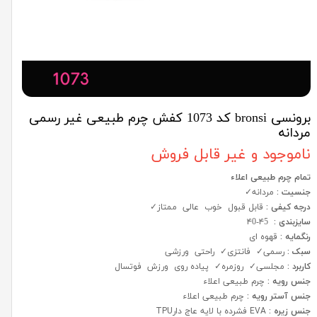
برونسی bronsi کد 1073 کفش چرم طبیعی غیر رسمی
مردانه
ناموجود و غیر قابل فروش
تمام چرم طبیعی اعلاء
جنسیت :
مردانه✓
درجه کیفی :
قابل قبول خوب عالی ممتاز✓
سایزبندی :
۴5-۴0
رنگمایه :
قهوه ای
سبک :
رسمی✓ فانتزی✓ راحتی ورزشی
کاربرد :
مجلسی✓ روزمره✓ پیاده روی ورزش فوتسال
جنس رویه :
چرم طبیعی اعلاء
جنس آستر رویه :
چرم طبیعی اعلاء
جنس زیره :
EVA فشرده با لایه عاج دارTPU