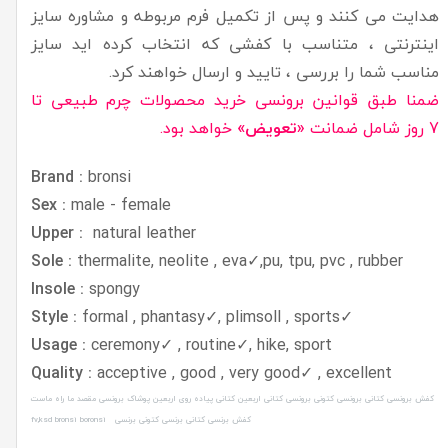
هدایت می کنند و پس از تکمیل فرم مربوطه و مشاوره سایز
اینترنتی ، متناسب با کفشی که انتخاب کرده اید سایز
مناسب شما را بررسی ، تایید و ارسال خواهند کرد.
ضمنا طبق قوانین برونسی خرید محصولات چرم طبیعی تا
7 روز شامل ضمانت
«تعویض»
خواهد بود.
Brand :
bronsi
Sex :
male - female
natural leather
Upper :
Sole :
thermalite, neolite , eva✓,pu, tpu, pvc , rubber
Insole :
spongy
Style :
formal , phantasy✓, plimsoll , sports
✓
Usage :
ceremony✓ , routine✓, hike, sport
Quality :
acceptive , good , very good✓ , excellent
کفش برونسی کتانی برونسی کتونی برونسی کتانی اربعین کتانی پیاده روی اربعین پوشاک برونسی مقصد ما راه ماست
کفش برنسی کتانی برنسی کتونی برنسی fv,ksd bronsi boronsi