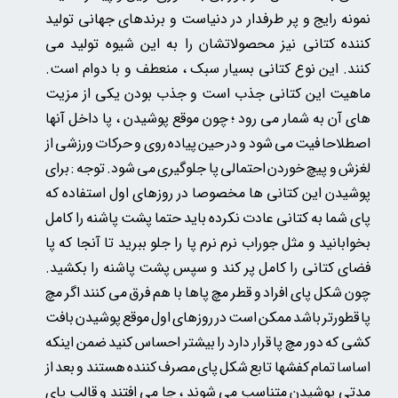
نمونه رایج و پر طرفدار در دنیاست و برندهای جهانی تولید
کننده کتانی نیز محصولاتشان را به این شیوه تولید می
کنند.
این نوع کتانی بسیار سبک ، منعطف و با دوام است.
ماهیت این کتانی جذب است و جذب بودن یکی از مزیت
های آن به شمار می رود ؛ چون موقع پوشیدن ، پا داخل آنها
اصطلاحا فیت می شود و در حین پیاده روی و حرکات ورزشی از
لغزش و پیچ خوردن احتمالی پا جلوگیری می شود. توجه : برای
پوشیدن این کتانی ها مخصوصا در روزهای اول استفاده که
پای شما به کتانی عادت نکرده باید حتما پشت پاشنه را کامل
بخوابانید و مثل جوراب نرم نرم پا را جلو ببرید تا آنجا که پا
فضای کتانی را کامل پر کند و سپس پشت پاشنه را بکشید.
چون شکل پای افراد و قطر مچ پاها با هم فرق می کنند اگر مچ
پا قطورتر باشد ممکن است در روزهای اول موقع پوشیدن بافت
کشی که دور مچ پا قرار دارد را بیشتر احساس کنید ضمن اینکه
اساسا تمام کفشها تابع شکل پای مصرف کننده هستند و بعد از
مدتی پوشیدن متناسب می شوند ، جا می افتند و قالب پای