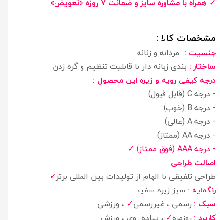
✓
همراه با مشاوره سایز و ضمانت ۷ روزه
«تعویض»
مشخصات کالا :
جنسیت :
مردانه و زنانه
ساختار :
بندی زبانه دار با قابلیت تنظیم و گره زدن
درجه کیفی رویه و زیره این محصول :
- درجه C (قابل قبول)
- درجه B (خوب)
- درجه A (عالی)
- درجه AA (ممتاز)
- درجه AAA (فوق ممتاز) ✓
اصالت طراحی :
✓
طراحی تلفیقی با الهام از تولیدات بین المللی برتر
رنگمایه :
سبز زیره سفید
سبک :
رسمی ، غیررسمی
✓
، ورزشی
کاربرد :
روزمره
✓
، پیاده روی ، ورزش