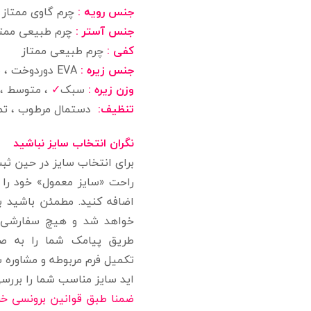
جنس رویه :
چرم گاوی ممتاز
جنس آستر :
چرم طبیعی ممت
کفی :
چرم طبیعی ممتاز
جنس زیره :
EVA دوردوخت ، طبی و مرغوب بدون شکستگی و تغییر رنگ
وزن زیره :
سبک
✓
، متوسط ،
تنظیف:
دستمال مرطوب ، تمیز
نگران انتخاب سایز نباشید
برای انتخاب سایز در حین ثب
راحت «سایز معمول» خود را 
اضافه کنید. مطمئن باشید ب
خواهد شد و هیچ سفارشی بد
طریق پیامک شما را به ص
تکمیل فرم مربوطه و مشاوره س
اید سایز مناسب شما را بررسی 
ضمنا طبق قوانین برونسی خرید محصو