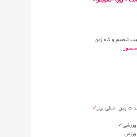
 روزه
«تعویض»
بلیت تنظیم و گره زدن
 محصول :
✓
دات بین المللی برتر
 ورزشی
✓
 ورزش