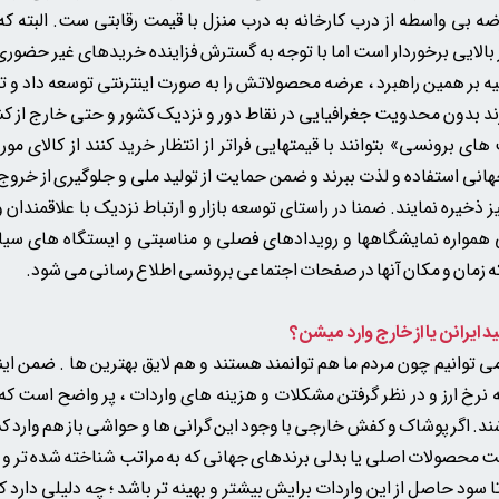
ه بی واسطه از درب کارخانه به درب منزل با قیمت رقابتی ست. البته ک
 بالایی برخوردار است اما با توجه به گسترش فزاینده خریدهای غیر حضوری 
ه بر همین راهبرد ، عرضه محصولاتش را به صورت اینترنتی توسعه داد و ت
ند بدون محدویت جغرافیایی در نقاط دور و نزدیک کشور و حتی خارج از ک
ی برونسی» بتوانند با قیمتهایی فراتر از انتظار خرید کنند از کالای مور
انی استفاده و لذت ببرند و ضمن حمایت از تولید ملی و جلوگیری از خروج ا
ز ذخیره نمایند. ضمنا در راستای توسعه بازار و ارتباط نزدیک با علاقمندان و
همواره نمایشگاهها و رویدادهای فصلی و مناسبتی و ایستگاه های سی
 که زمان و مکان آنها در صفحات اجتماعی برونسی اطلاع رسانی می شود.
ه می توانیم چون مردم ما هم توانمند هستند و هم لایق بهترین ها . ضمن ا
نرخ ارز و در نظر گرفتن مشکلات و هزینه های واردات ، پر واضح است ک
شند. اگر پوشاک و کفش خارجی با وجود این گرانی ها و حواشی باز هم وارد ک
است محصولات اصلی یا بدلی
برندهای جهانی که به مراتب شناخته شده تر و پ
ا سود حاصل از این واردات برایش بیشتر و بهینه تر باشد ؛ چه دلیلی دارد کا