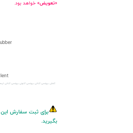
«تعویض»
خواهد بود.
rubber
lent
کفش برونسی کتانی برونسی کتونی برونسی کتانی اربع
برای ثبت سفارش این ک
بگیرید.