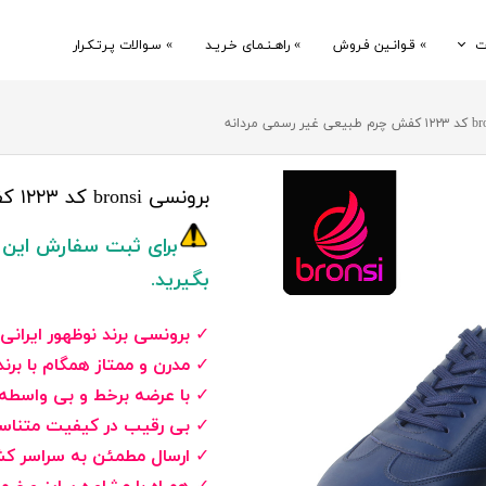
ت
» قـوانـین فـروش
» راهـنـمـای خـریـد
» سـوالات پـرتـکـرار
» دربـاره
برونسی bronsi کد ۱۲۲۳ کفش چرم طبیعی غیر رسمی مردانه
برای ثبت سفارش این ک
بگیرید.
✓
برونسی برند نوظهور ایرانی
✓
مدرن و ممتاز همگام با برن
✓
با عرضه برخط و بی واسطه 
✓
بی رقیب در کیفیت متناسب
✓
ارسال مطمئن به سراسر کش