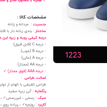
✓
همراه با مشاوره سایز و ضمانت ۷
مشخصات کالا :
جنسیت :
مردانه و زنانه
ساختار :
بندی زبانه دار با قا
درجه کیفی رویه و زیره این
- درجه C (قابل قبول)
- درجه B (خوب)
- درجه A (عالی)
- درجه AA (ممتاز)
- درجه AAA (فوق ممتاز) ✓
اصالت طراحی :
طراحی تلفیقی با الهام از تولی
رنگمایه :
آبی زیره سفید
سبک :
رسمی ، غیررسمی
✓
،
کاربرد :
روزمره
✓
، پیاده روی ،