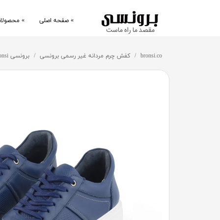
» صفحه اصلی
» محصولا
​مقصد ما راه ماست
کفش
bronsi.co
کفش چرم مردانه غیر رسمی برونسی
برونسی bronsi کد ۱۲۲۳ کفش چرم طبیعی غیر رسمی مردانه
کتانی
پوشاک