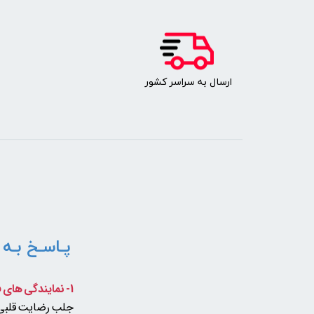
​ارسال به سراسر کشور
پـاسـخ بـه 
1- نمایندگی های فروش حضوری هم دارید؟
جلب رضایت قلبی ه