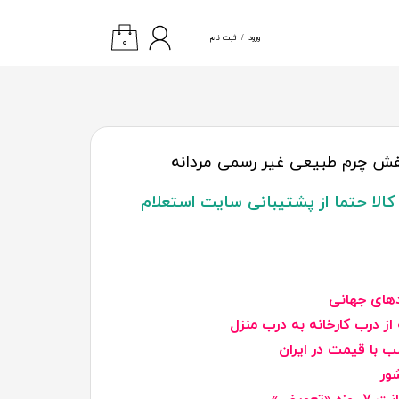
 مـا
» حساب کاربری
» پشتیبانی
ورود
/
ثبت نام
۰
حساب کاربری
من
تغییر گذر واژه
سفارشات
خروج از
الا حتما از پشتیبانی سایت استعلام
حساب کاربری
دهای جهانی
از درب کارخانه به درب منزل
 با قیمت در ایران
ور