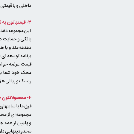
داخلی و با قیمتی 
3- قیمتهاتون به نسبت جنسشون خیلی مناسبه
این مجموعه دغدغه 
بانکی و حمایت دول
دغدغه مند و با ه
برنامه توسعه ای 
قیمت عرضه خواهد
محک خود شما بزر
ریسک و ریالی هزی
4- محصولاتتون خیلی محدوده چرا مثل بقیه سایتها و پیج های کفش دایم تنوع و به روزرسانی ندارید؟
فرق ما با سایتهای
مجموعه ای از محصو
و پایین از همه ج
محدودیتهایی دارد 