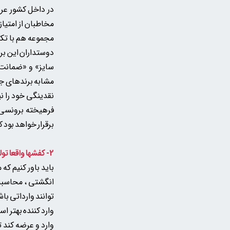
در داخل کشور عرض
مخاطبان از امتیاز
مجموعه هم با تکی
دوستداران این بر
سایز» و «ضمانت ها
مشابه برندهای جه
نقدینگی خود را نی
فرهیخته برونسی 
برقرار خواهد بود
2- کفشها واقعا تولید ایرانن یا از خارج وارد میشن؟
باید باور کنیم ک
انگشتی ، محاسبه 
توانند وارداتی با
وارد کننده بهتر 
وارد و عرضه کند
ت