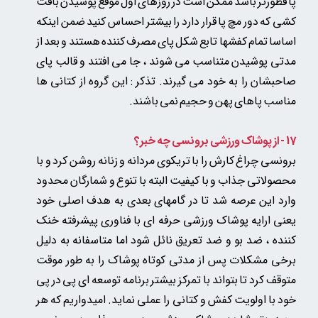
پا قطورتر باشد ممکن است در روزهای اول موقع پوشیدن بافت
کشی که دور مچ پا قرار دارد را بیشتر احساس کنید ضمن اینکه
اساسا تمام کفشها تابع شکل پای مصرف کننده هستند و بعد از
مدتی پوشیدن متناسب می شوند ، جا می افتند و قالب پای
صاحبشان را به خود می گیرند. تذکر : این گروه از کتانی ها
مناسب پاهای پهن و حجیم نمی باشند.
17 - از پوشاک ورزشی برونسی چه خبر؟
برونسی چراغ کارش را با تریکوی مردانه و زنانه روشن کرد و با
محصولاتی جذاب و با کیفیت البته با تنوع و شمارگان محدود
وارد این عرصه شد تا در گامهای بعدی به هدف اصلی خود
یعنی ارایه پوشاک ورزشی حرفه ای با فناوری پیشرفته خنک
کننده ، ضد بو و ضد تعریق نائل شود اما متاسفانه به دلیل
برخی مشکلات پس از مدتی کوتاه پوشاک را به طور موقت
متوقف کرد تا بتواند با تمرکز بیشتر برنامه توسعه ای پی در پی
خود با اولویت کفش و کتانی را عملی نماید. امیدواریم که هر