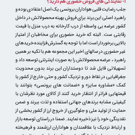
1- نمایندگی های فروش حضوری هم دارید؟
جلب رضایت قلبی هواداران برونسی یک اصل اعتقادی بوده و
راهبرد اصلی این برند برای فروش بهینه محصولاتش در داخل
کشور عرضه بی واسطه از درب کارخانه به درب منزل با قیمت
رقابتی ست. البته که خرید حضوری برای مخاطبان از امتیاز
بالایی برخوردار است اما با توجه به گسترش فزاینده خریدهای
غیر حضوری در سالهای اخیر این مجموعه هم با تکیه بر همین
راهبرد ، عرضه محصولاتش را به صورت اینترنتی توسعه داد و
تسهیلاتی قایل شد تا دوستداران این برند بدون محدویت
جغرافیایی در نقاط دور و نزدیک کشور و حتی خارج از کشور با
کمک «مشاوره سایز» و «ضمانت های برونسی» بتوانند با
قیمتهایی فراتر از انتظار خرید کنند از کالای مورد نظرشان با
کیفیتی مشابه برندهای جهانی استفاده و لذت ببرند و ضمن
حمایت از تولید ملی و جلوگیری از خروج ارز از کشور بخشی از
نقدینگی خود را نیز ذخیره نمایند. ضمنا در راستای توسعه بازار
و ارتباط نزدیک با علاقمندان و هواداران ارزشمند و فرهیخته