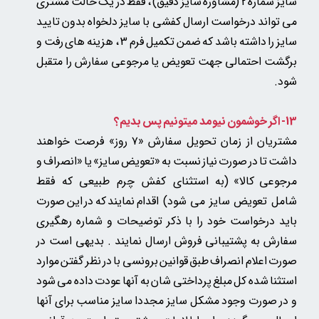
سایز شماره 2 (مشاوره سایز دقیق) ، فقط در یک حالت مشتری
می تواند درخواست ارسال کفشی با سایز دلخواه بدون تایید
سایز را داشته باشد که ضمن تکمیل فرم 3 ، هزینه های رفت و
برگشت احتمالی جهت تعویض یا مرجوعی سفارش را متقبل
شود.
13- اگر خوشمون نیومد میتونیم پس بدیم؟
مشتریان از زمان تحویل سفارش «۷ روز» فرصت خواهند
داشت تا در صورت نیاز نسبت به «تعویض سایز» یا «انصراف و
مرجوعی کالا»
(به استثنای کفش چرم طبیعی که فقط
شامل تعویض سایز می شود)
اقدام نمایند که در این صورت
باید درخواست خود را با ذکر توضیحات و شماره رهگیری
سفارش به پشتیبانی فروش ارسال نمایند . بدیهی است در
صورت اعلام انصراف طبق قوانین برونسی با در نظر گفتن موارد
استثنا شده کل مبلغ پرداختی شان به آنها عودت داده می شود
و در صورت وجود مشکل سایز مجددا سایز مناسب برای آنها