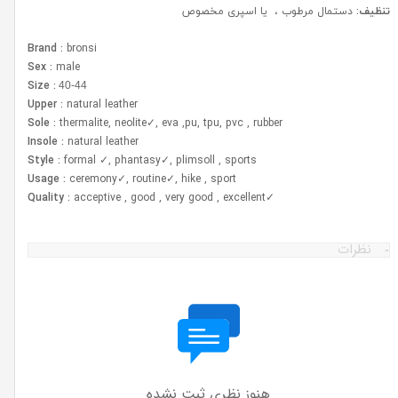
تنظیف:
دستمال مرطوب ، یا اسپری مخصوص
Brand :
bronsi
Sex :
male
Size :
40-44
Upper :
natural leather
Sole :
thermalite, neolite✓, eva ,pu, tpu, pvc , rubber
Insole :
natural leather
Style :
formal ✓, phantasy✓, plimsoll , sports
Usage :
ceremony✓, routine✓, hike , sport
Quality :
acceptive , good , very good , excellent
✓
نظرات
هنوز نظری ثبت نشده