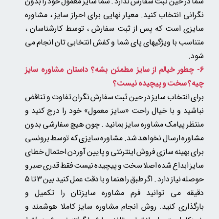
شما در حین ثبت سفارش ندارد . شما سایز معمول خود را بدون
نگرانی انتخاب کنید. معیار نهایی برای احراز سایز ، مشاوره
سایزی است که پس از ثبت سفارش ، توسط کارشناسان ،
متناسب با ویژگیهای پای شما و کفش انتخابی تان انجام می
شود.​​​​​​​
6- چطور خیالم از سایز مطمئن بشه؟ داستان مشاوره سایز
چیه؟ سخت و پیچیده نیست؟
برای انتخاب سایز در حین ثبت سفارش نگران تفاوت و تناقض
نباشید و با خیال راحت «سایز معمول» خود را درج کنید و
منتظر پیامک مشاوره سایز بمانید . چون
هیچ سفارشی بدون
مشاوره ارسال نخواهد شد.
مشاوره سایزی که توسط برونسی
برای بهینه سازی فروش اینترنتی و پایین آوردن احتمال خطای
سایز ابداع شده اصلا سخت و پیچیده نیست فقط قدری صبر و
حوصله نیاز دارد . اگر طبق راهنما و با دقت عمل کنید بین 3 تا 5
دقیقه می توانید فرم مشاوره سایزتان را تکمیل و
بارگذاری کنید. روش انجام مشاوره سایز کاملا هوشمند و