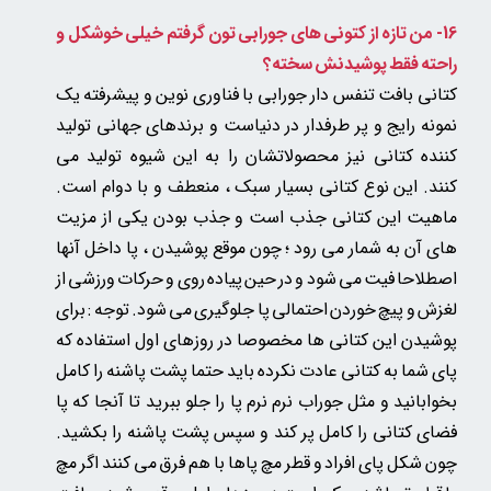
16- من تازه از کتونی های جورابی تون گرفتم خیلی خوشکل و
راحته فقط پوشیدنش سخته؟
کتانی بافت تنفس دار جورابی با فناوری نوین و پیشرفته یک
نمونه رایج و پر طرفدار در دنیاست و برندهای جهانی تولید
کننده کتانی نیز محصولاتشان را به این شیوه تولید می
کنند.
این نوع کتانی بسیار سبک ، منعطف و با دوام است.
ماهیت این کتانی جذب است و جذب بودن یکی از مزیت
های آن به شمار می رود ؛ چون موقع پوشیدن ، پا داخل آنها
اصطلاحا فیت می شود و در حین پیاده روی و حرکات ورزشی از
لغزش و پیچ خوردن احتمالی پا جلوگیری می شود. توجه : برای
پوشیدن این کتانی ها مخصوصا در روزهای اول استفاده که
پای شما به کتانی عادت نکرده باید حتما پشت پاشنه را کامل
بخوابانید و مثل جوراب نرم نرم پا را جلو ببرید تا آنجا که پا
فضای کتانی را کامل پر کند و سپس پشت پاشنه را بکشید.
چون شکل پای افراد و قطر مچ پاها با هم فرق می کنند اگر مچ