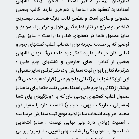
سایزشان بیشتر متغیر است ؛ ضمن اینکه قالبهای
استاندارد کفشها هم اساسا با هم فرق دارند. قالب بعضی
معمولی و عادی است و بعضی قالب بزرگ هستند. مهمترین
شاخص و سرنخ در کنار اندازه گیری طول و عرض پا ، سوابق و
سایز معمول شما در کفشهای قبلی تان است ؛ سایز پیش
فرضی که بر حسب تجربه برای انتخاب اغلب کفشهای چرم و
کتانی تان در نظر دارید تذکر : به علت بزرگ بودن قالبهای
بعضی از کتانی های خارجی و کفشهای چرم طبی ؛
هرگز ملاکتان را برای ثبت سفارش و در نظر گرفتن سایز معمول ،
این نوع کفشهایتان (کتانی یا چرم طبی) قرار ندهید ؛ حتی اگر
بیشتر از کتانی یا چرم طبی استفاده می کنید حتما برای ما سایز
معمول اغلب کفشهای چرمی تان
که
با «ویژگیهای پای شما
(معمولی ، باریک ، پهن ، حجیم) تناسب دارد را معیار قرار
دهید. هر چند انتخاب سایز اولیه موقع ثبت سفارش در سایت
، اهمیت زیادی دارد ولی نهایی نیست . سایز انتخابی
شما صرفا به عنوان یکی از شاخصهای تعیین سایز مورد بررسی